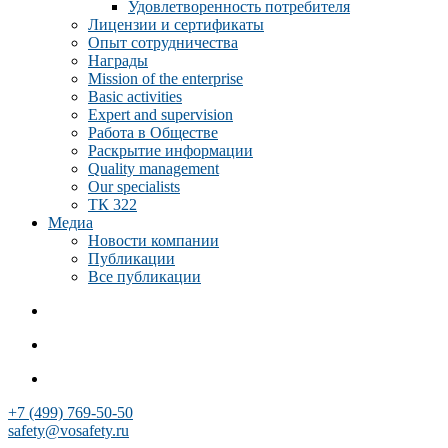
Удовлетворенность потребителя
Лицензии и сертификаты
Опыт сотрудничества
Награды
Mission of the enterprise
Basic activities
Expert and supervision
Работа в Обществе
Раскрытие информации
Quality management
Our specialists
ТК 322
Медиа
Новости компании
Публикации
Все публикации
+7 (499) 769-50-50
safety@vosafety.ru