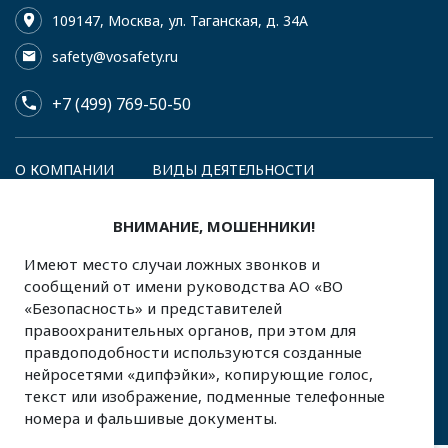
109147, Москва, ул. Таганская, д. 34А
safety@vosafety.ru
+7 (499) 769-50-50
О КОМПАНИИ
ВИДЫ ДЕЯТЕЛЬНОСТИ
ТК 322
МЕДИА
ЗАКУПКИ
ВНИМАНИЕ, МОШЕННИКИ!
ДОКУМЕНТАЦИЯ
КОНТАКТЫ
RU
en
Имеют место случаи ложных звонков и
сообщений от имени руководства АО «ВО
«Безопасность» и представителей
ENG
РУС
правоохранительных органов, при этом для
правдоподобности используются созданные
Политика в отношении обработки персональных данных
нейросетями «дипфэйки», копирующие голос,
Created by
Afonico M&D
текст или изображение, подменные телефонные
номера и фальшивые документы.