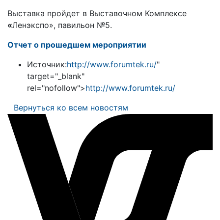
Выставка пройдет в Выставочном Комплексе
«
Ленэкспо», павильон №5.
Отчет о прошедшем мероприятии
Источник:
http://www.forumtek.ru/
"
target="_blank"
rel="nofollow">
http://www.forumtek.ru/
Вернуться ко всем новостям