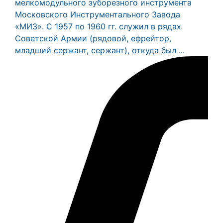
мелкомодульного зуборезного инструмента
Московского Инструментального Завода
«МИЗ». С 1957 по 1960 гг. служил в рядах
Советской Армии (рядовой, ефрейтор,
младший сержант, сержант), откуда был ...