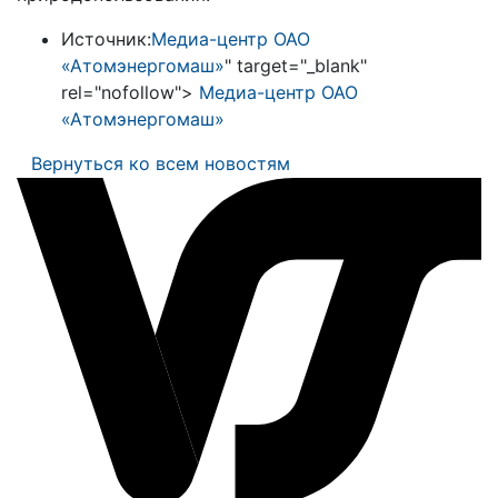
Источник:
Медиа-центр ОАО
«Атомэнергомаш»
" target="_blank"
rel="nofollow">
Медиа-центр ОАО
«Атомэнергомаш»
Вернуться ко всем новостям