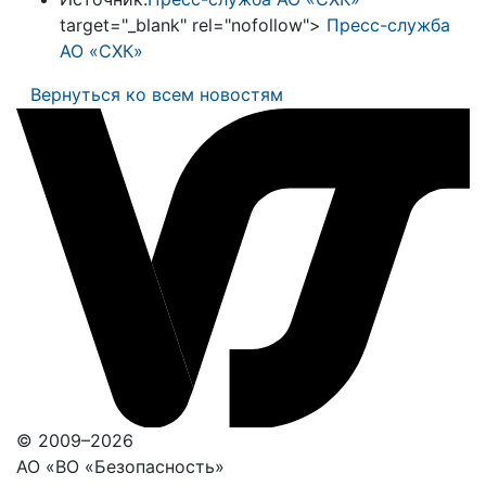
target="_blank" rel="nofollow">
Пресс-служба
АО «СХК»
Вернуться ко всем новостям
© 2009–2026
АО «ВО «Безопасность»