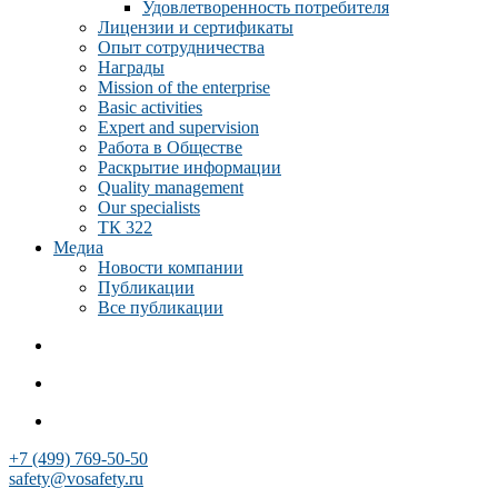
Удовлетворенность потребителя
Лицензии и сертификаты
Опыт сотрудничества
Награды
Mission of the enterprise
Basic activities
Expert and supervision
Работа в Обществе
Раскрытие информации
Quality management
Our specialists
ТК 322
Медиа
Новости компании
Публикации
Все публикации
+7 (499) 769-50-50
safety@vosafety.ru