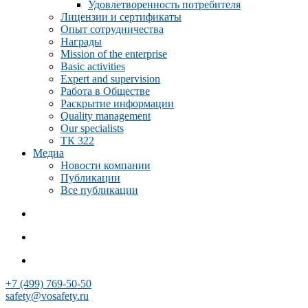
Удовлетворенность потребителя
Лицензии и сертификаты
Опыт сотрудничества
Награды
Mission of the enterprise
Basic activities
Expert and supervision
Работа в Обществе
Раскрытие информации
Quality management
Our specialists
ТК 322
Медиа
Новости компании
Публикации
Все публикации
+7 (499) 769-50-50
safety@vosafety.ru